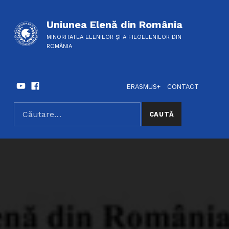
Uniunea Elenă din România
MINORITATEA ELENILOR ȘI A FILOELENILOR DIN
ROMÂNIA
Youtube
Facebook
HEADER LINKS
SOCIAL LINKS
ERASMUS+
CONTACT
Caută după:
SEARCH THE SITE