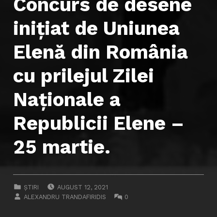
Concurs de desene
inițiat de Uniunea
Elenă din România
cu prilejul Zilei
Naționale a
Republicii Elene –
25 martie.
POSTED ON:
CATEGORIZED IN:
ȘTIRI
AUGUST 12, 2021
WRITTEN BY:
COMMENTS:
ALEXANDRU TRANDAFIRIDIS
0