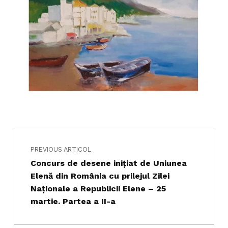
Navigare în articole
Skip back to main navigation
PREVIOUS ARTICOL
Concurs de desene inițiat de Uniunea
Elenă din România cu prilejul Zilei
Naționale a Republicii Elene – 25
martie. Partea a II-a