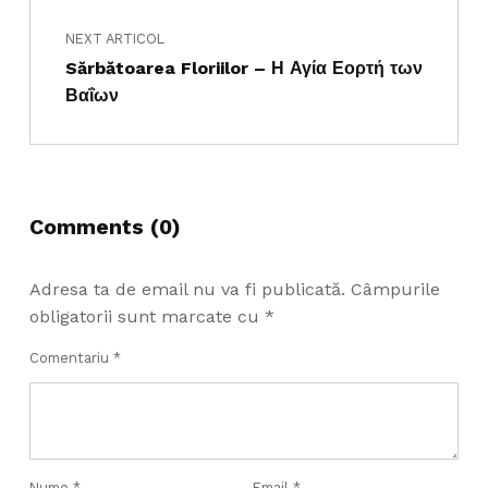
NEXT ARTICOL
Sărbătoarea Floriilor – Η Αγία Εορτή των
Βαΐων
Comments (0)
Adresa ta de email nu va fi publicată.
Câmpurile
obligatorii sunt marcate cu
*
Comentariu
*
Nume
*
Email
*