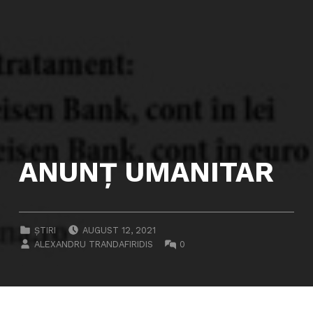
ANUNŢ UMANITAR
POSTED ON:
CATEGORIZED IN:
ȘTIRI
AUGUST 12, 2021
WRITTEN BY:
COMMENTS:
ALEXANDRU TRANDAFIRIDIS
0