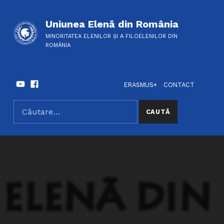
Uniunea Elenă din România
MINORITATEA ELENILOR ȘI A FILOELENILOR DIN
ROMÂNIA
Youtube
Facebook
HEADER LINKS
SOCIAL LINKS
ERASMUS+
CONTACT
Caută după:
SEARCH THE SITE