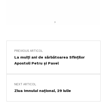
Navigare în articole
Skip back to main navigation
PREVIOUS ARTICOL
La mulți ani de sărbătoarea Sfinților
Apostoli Petru şi Pavel
NEXT ARTICOL
Ziua Imnului naţional, 29 iulie