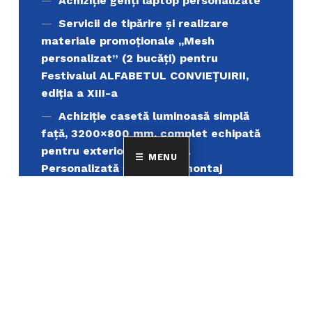
Achiziţie genți laptop personalizate
Servicii de tipărire şi realizare
materiale promoţionale ,,Mesh
personalizat” (2 bucăți) pentru
Festivalul ALFABETUL CONVIEŢUIRII,
ediţia a XIII-a
Achiziție casetă luminoasă simplă
față, 3200×800 mm, complet echipată
pentru exterior cu Grafică
MENU
Personalizată și serviciu montaj
GRECII CONSTANȚEI VECHI – autor
CONSTANTIN CHERAMIDOGLU
COMERŢUL MARITIM AL ROMÂNIEI ÎN
PERIOADA INTERBELICĂ – autor
CONSTANTIN CHERAMIDOGLU
Achiziţie pixuri din plastic și pixuri
metalice personalizate, destinate