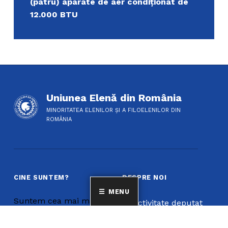
(patru) aparate de aer condiționat de
12.000 BTU
Uniunea Elenă din România
MINORITATEA ELENILOR ȘI A FILOELENILOR DIN
ROMÂNIA
CINE SUNTEM?
DESPRE NOI
MENU
Suntem cea mai mare
Activitate deputat
familie a grecilor și a
Bibliotecă
filoelenilor din