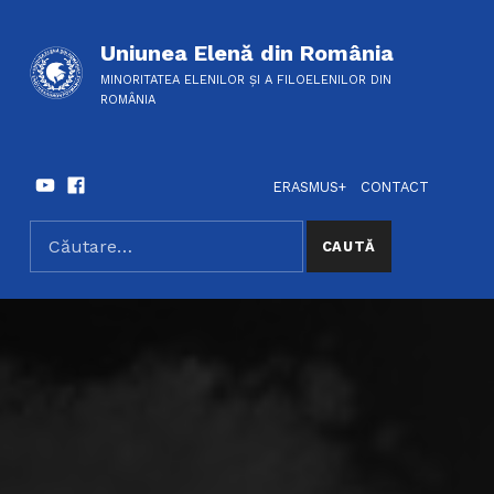
Uniunea Elenă din România
MINORITATEA ELENILOR ȘI A FILOELENILOR DIN
ROMÂNIA
Youtube
Facebook
HEADER LINKS
SOCIAL LINKS
ERASMUS+
CONTACT
Caută după:
SEARCH THE SITE