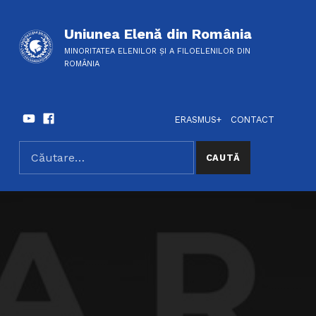
Uniunea Elenă din România
MINORITATEA ELENILOR ȘI A FILOELENILOR DIN
ROMÂNIA
Youtube
Facebook
HEADER LINKS
SOCIAL LINKS
ERASMUS+
CONTACT
Caută după:
SEARCH THE SITE