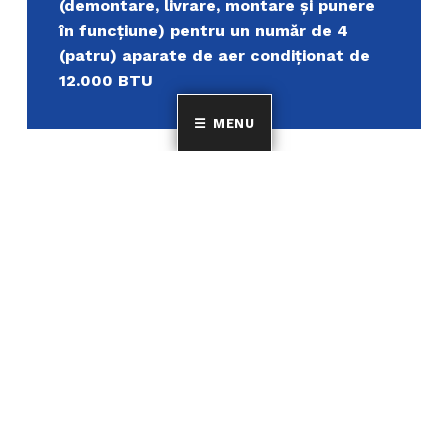
(demontare, livrare, montare și punere
în funcțiune) pentru un număr de 4
(patru) aparate de aer condiționat de
12.000 BTU
MENU
Uniunea Elenă din România
MINORITATEA ELENILOR ȘI A FILOELENILOR DIN
ROMÂNIA
CINE SUNTEM?
DESPRE NOI
Suntem cea mai mare