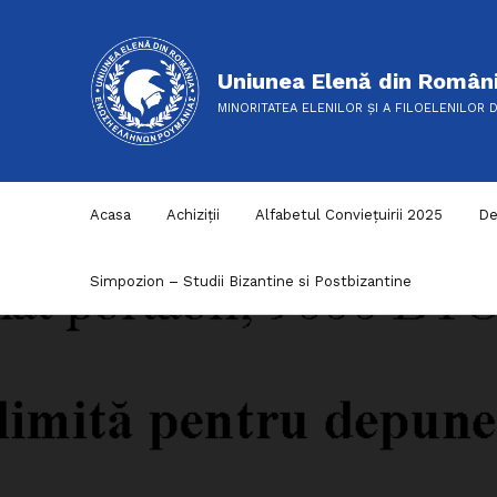
Uniunea Elenă din Român
MINORITATEA ELENILOR ȘI A FILOELENILOR 
Acasa
Achiziții
Alfabetul Conviețuirii 2025
De
Simpozion – Studii Bizantine si Postbizantine