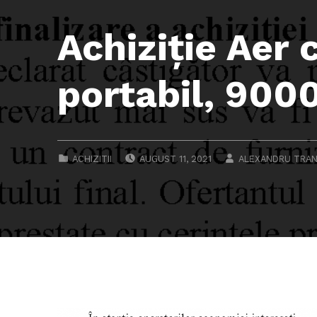
Achiziţie Aer 
portabil, 900
POSTED ON:
WRITTEN BY:
CATEGORIZED IN:
ACHIZITII
AUGUST 11, 2021
ALEXANDRU TRAN