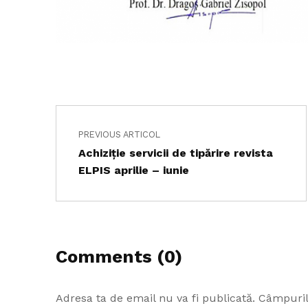
Navigare în articole
Skip back to main navigation
PREVIOUS ARTICOL
Achiziție servicii de tipărire revista
ELPIS aprilie – iunie
Comments (0)
Adresa ta de email nu va fi publicată.
Câmpuril