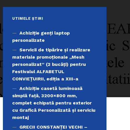
UTIMELE ȘTIRI
Achiziţie genți laptop
personalizate
Servicii de tipărire şi realizare
materiale promoţionale ,,Mesh
personalizat” (2 bucăți) pentru
Festivalul ALFABETUL
CONVIEŢUIRII, ediţia a XIII-a
Achiziție casetă luminoasă
simplă față, 3200×800 mm,
complet echipată pentru exterior
cu Grafică Personalizată și serviciu
montaj
GRECII CONSTANȚEI VECHI –