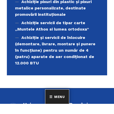
Achiziţie pixuri din plastic și pixuri
metalice personalizate, destinate
promovării instituționale
Achiziție servicii de tipar carte
„Muntele Athos si lumea ortodoxa’’
Achiziție și servicii de înlocuire
(demontare, livrare, montare și punere
în funcțiune) pentru un număr de 4
(patru) aparate de aer condiționat de
12.000 BTU
MENU
Uniunea Elenă din România
MINORITATEA ELENILOR ȘI A FILOELENILOR DIN