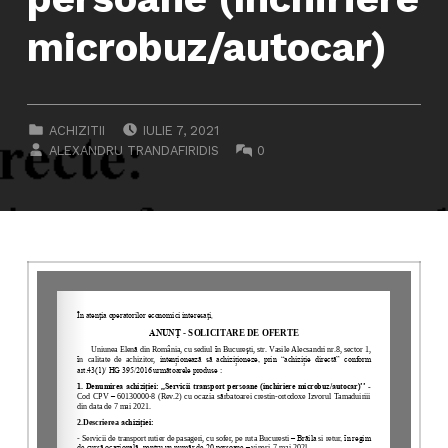
microbuz/autocar)
POSTED ON:
CATEGORIZED IN:
ACHIZITII
IULIE 7, 2021
WRITTEN BY:
COMMENTS:
ALEXANDRU TRANDAFIRIDIS
0