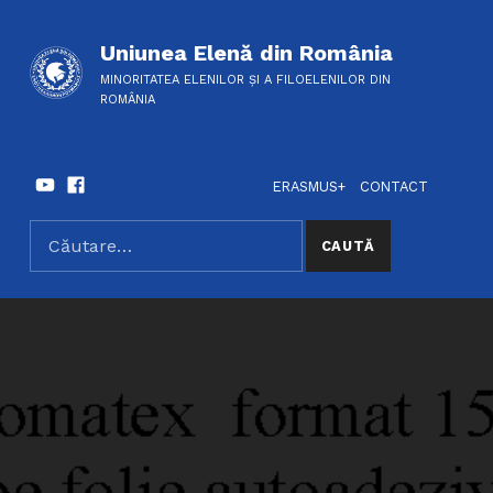
Uniunea Elenă din România
MINORITATEA ELENILOR ȘI A FILOELENILOR DIN
ROMÂNIA
Youtube
Facebook
HEADER LINKS
SOCIAL LINKS
ERASMUS+
CONTACT
Caută după:
SEARCH THE SITE