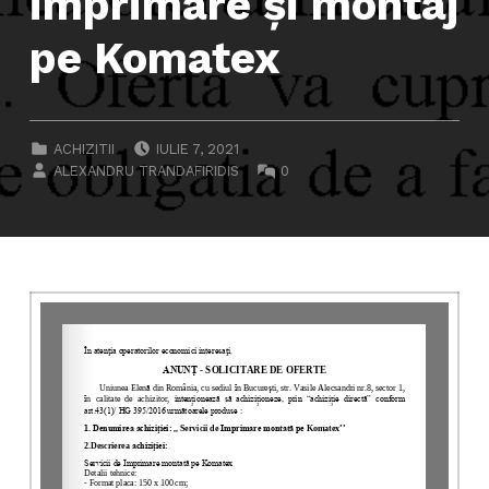
imprimare şi montaj
pe Komatex
POSTED ON:
CATEGORIZED IN:
ACHIZITII
IULIE 7, 2021
WRITTEN BY:
COMMENTS:
ALEXANDRU TRANDAFIRIDIS
0