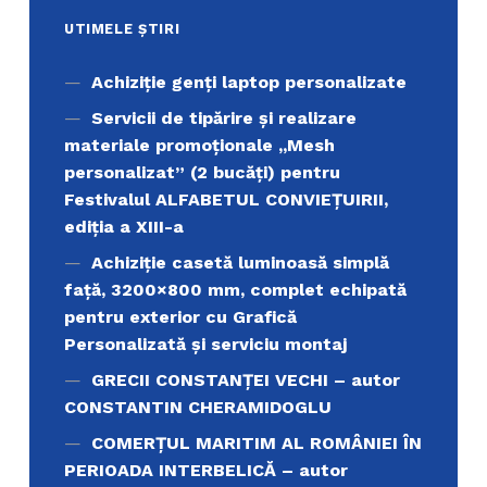
UTIMELE ȘTIRI
Achiziţie genți laptop personalizate
Servicii de tipărire şi realizare
materiale promoţionale ,,Mesh
personalizat” (2 bucăți) pentru
Festivalul ALFABETUL CONVIEŢUIRII,
ediţia a XIII-a
Achiziție casetă luminoasă simplă
față, 3200×800 mm, complet echipată
pentru exterior cu Grafică
Personalizată și serviciu montaj
GRECII CONSTANȚEI VECHI – autor
CONSTANTIN CHERAMIDOGLU
COMERŢUL MARITIM AL ROMÂNIEI ÎN
PERIOADA INTERBELICĂ – autor