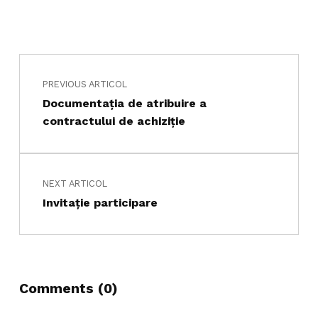
Navigare în articole
Skip back to main navigation
PREVIOUS ARTICOL
Documentația de atribuire a
contractului de achiziție
NEXT ARTICOL
Invitaţie participare
Comments (0)