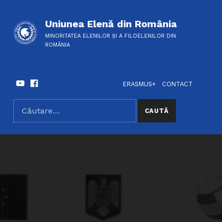
Uniunea Elenă din România
MINORITATEA ELENILOR ȘI A FILOELENILOR DIN
ROMÂNIA
Youtube
Facebook
HEADER LINKS
SOCIAL LINKS
ERASMUS+
CONTACT
Caută după:
SEARCH THE SITE