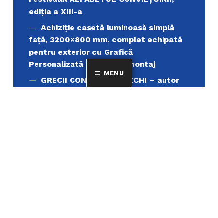
ediţia a XIII-a
Achiziție casetă luminoasă simplă
față, 3200×800 mm, complet echipată
pentru exterior cu Grafică
Personalizată și serviciu montaj
MENU
GRECII CONSTANȚEI VECHI – autor
CONSTANTIN CHERAMIDOGLU
COMERŢUL MARITIM AL ROMÂNIEI ÎN
PERIOADA INTERBELICĂ – autor
CONSTANTIN CHERAMIDOGLU
Achiziţie pixuri din plastic și pixuri
metalice personalizate, destinate
promovării instituționale
Achiziție servicii de tipar carte
„Muntele Athos si lumea ortodoxa’’
Achiziție și servicii de înlocuire