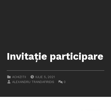
Invitație participare
POSTED ON:
CATEGORIZED IN:
ACHIZITII
IULIE 5, 2021
WRITTEN BY:
COMMENTS:
ALEXANDRU TRANDAFIRIDIS
0