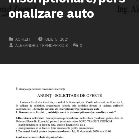
onalizare auto
POSTED ON:
CATEGORIZED IN:
ACHIZITII
IULIE 5, 2021
WRITTEN BY:
COMMENTS:
ALEXANDRU TRANDAFIRIDIS
0