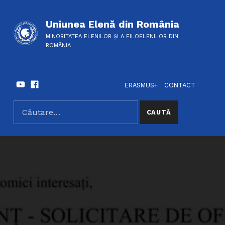
Uniunea Elenă din România
MINORITATEA ELENILOR ȘI A FILOELENILOR DIN
ROMÂNIA
Youtube
Facebook
HEADER LINKS
SOCIAL LINKS
ERASMUS+
CONTACT
Caută după:
SEARCH THE SITE