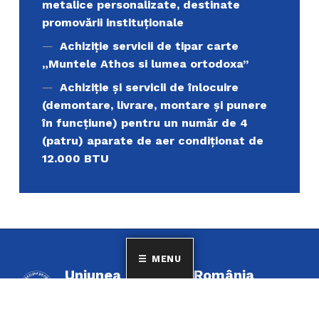
metalice personalizate, destinate
promovării instituționale
Achiziție servicii de tipar carte
„Muntele Athos si lumea ortodoxa’’
Achiziție și servicii de înlocuire
(demontare, livrare, montare și punere
în funcțiune) pentru un număr de 4
(patru) aparate de aer condiționat de
12.000 BTU
MENU
Uniunea Elenă din România
MINORITATEA ELENILOR ȘI A FILOELENILOR DIN
ROMÂNIA