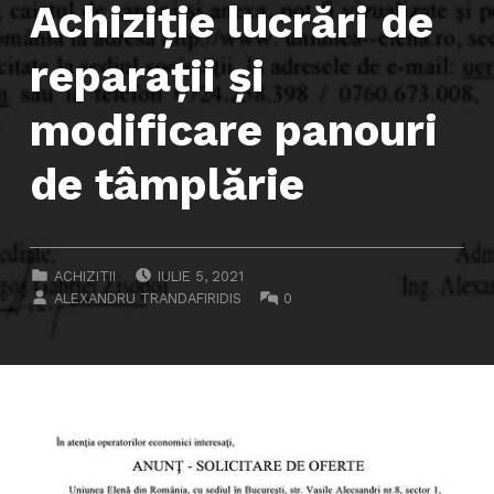
Achiziţie lucrări de
reparaţii şi
modificare panouri
de tâmplărie
POSTED ON:
CATEGORIZED IN:
ACHIZITII
IULIE 5, 2021
WRITTEN BY:
COMMENTS:
ALEXANDRU TRANDAFIRIDIS
0