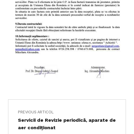
Navigare în articole
Skip back to main navigation
PREVIOUS ARTICOL
Servicii de Revizie periodică, aparate de
aer condiționat