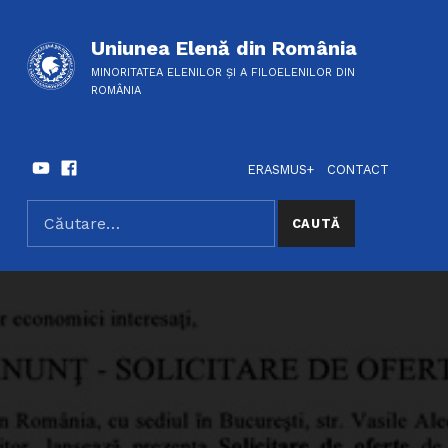
Uniunea Elenă din România
MINORITATEA ELENILOR ȘI A FILOELENILOR DIN
ROMÂNIA
Youtube
Facebook
HEADER LINKS
SOCIAL LINKS
ERASMUS+
CONTACT
Caută după:
SEARCH THE SITE