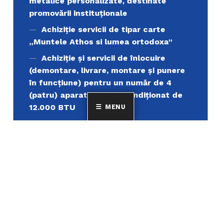
metalice personalizate, destinate
promovării instituționale
Achiziție servicii de tipar carte
„Muntele Athos si lumea ortodoxa’’
Achiziție și servicii de înlocuire
(demontare, livrare, montare și punere
în funcțiune) pentru un număr de 4
(patru) aparate de aer condiționat de
12.000 BTU
MENU
Uniunea Elenă din România
MINORITATEA ELENILOR ȘI A FILOELENILOR DIN
ROMÂNIA