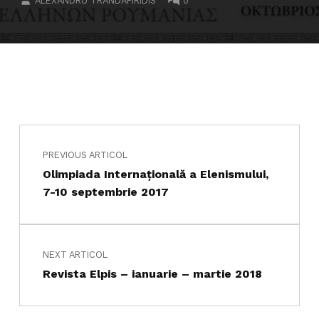
ALEXANDRU TRANDAFIRIDIS
0
Navigare în articole
Skip back to main navigation
PREVIOUS ARTICOL
Olimpiada Internaţională a Elenismului,
7-10 septembrie 2017
NEXT ARTICOL
Revista Elpis – ianuarie – martie 2018