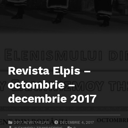
Revista Elpis –
octombrie –
decembrie 2017
POSTED ON:
CATEGORIZED IN:
2017
,
REVISTA ELPIS
DECEMBRIE 4, 2017
WRITTEN BY:
COMMENTS: