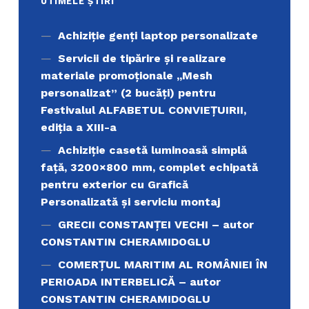
UTIMELE ȘTIRI
Achiziţie genți laptop personalizate
Servicii de tipărire şi realizare
materiale promoţionale ,,Mesh
personalizat” (2 bucăți) pentru
Festivalul ALFABETUL CONVIEŢUIRII,
ediţia a XIII-a
Achiziție casetă luminoasă simplă
față, 3200×800 mm, complet echipată
pentru exterior cu Grafică
Personalizată și serviciu montaj
GRECII CONSTANȚEI VECHI – autor
CONSTANTIN CHERAMIDOGLU
COMERŢUL MARITIM AL ROMÂNIEI ÎN
PERIOADA INTERBELICĂ – autor
CONSTANTIN CHERAMIDOGLU