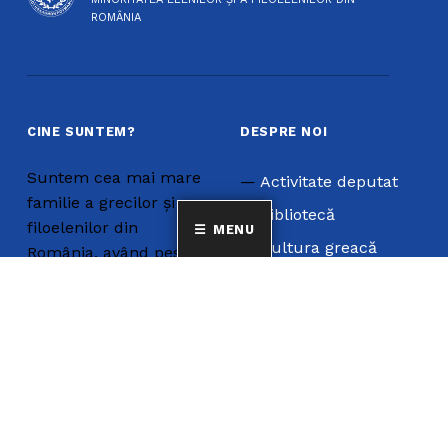
ROMÂNIA
CINE SUNTEM?
DESPRE NOI
Suntem cea mai mare
Activitate deputat
familie a grecilor și a
Bibliotecă
filoelenilor din
MENU
Cultura greacă
România, având peste
10 000 de membri,
Limba Greacă
cetățeni care își
Revista
exprimă și declară în
Statut
scris individual, liber și
neîngrădit apartenența
la minoritatea
națională elenă din