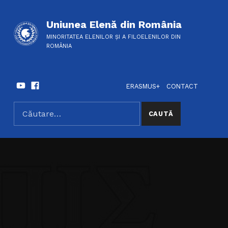
Uniunea Elenă din România
MINORITATEA ELENILOR ȘI A FILOELENILOR DIN
ROMÂNIA
Youtube
Facebook
HEADER LINKS
SOCIAL LINKS
ERASMUS+
CONTACT
Caută după:
SEARCH THE SITE