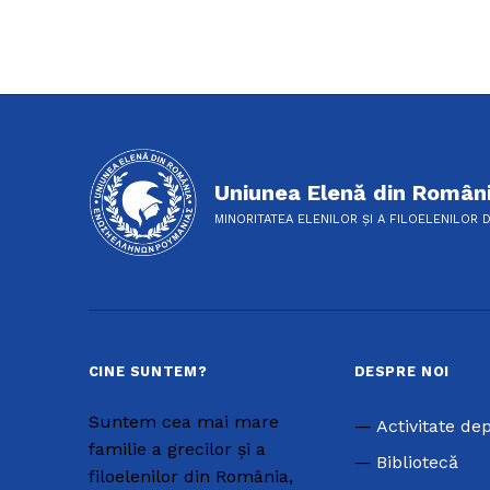
Uniunea Elenă din Român
MINORITATEA ELENILOR ȘI A FILOELENILOR 
CINE SUNTEM?
DESPRE NOI
Suntem cea mai mare
Activitate de
familie a grecilor și a
Bibliotecă
filoelenilor din România,