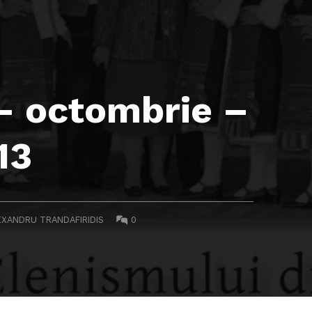
 – octombrie –
13
ITTEN BY:
COMMENTS:
EXANDRU TRANDAFIRIDIS
0