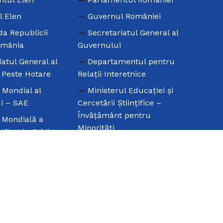
l Elen
Guvernul României
a Republicii
Secretariatul General al
omânia
Guvernului
iatul General al
Departamentul pentru
e Peste Hotare
Relaţii Interetnice
l Mondial al
Ministerul Educaţiei şi
i – SAE
Cercetării Ştiinţifice –
Învăţământ pentru
 Mondială a
Minorităţi
rilor de Origine
Universitatea din
Bucureşti –
l Mondial al
Departamentul de Filologie
Elene
Clasică şi Neogreacă
Camera de Comerţ şi
Industrie Eleno-Română