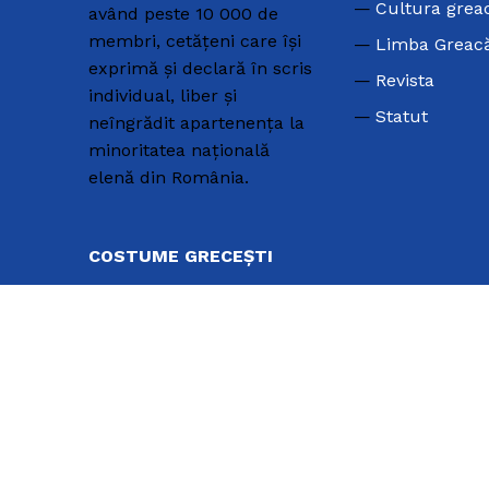
Cultura grea
având peste 10 000 de
membri, cetățeni care își
Limba Greac
exprimă și declară în scris
Revista
individual, liber și
Statut
neîngrădit apartenența la
minoritatea națională
elenă din România.
COSTUME GRECEȘTI
Teatrul Dora Stratou
Porturi greceşti – I
Porturi greceşti – II
Uniunea Elenă din