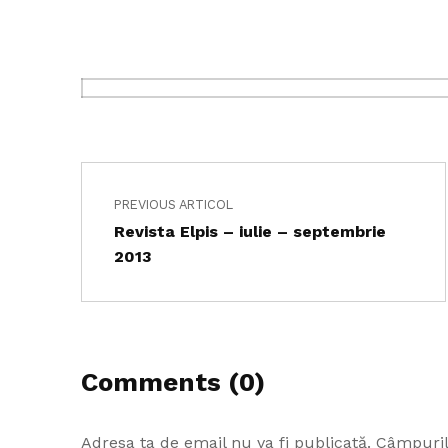
Navigare în articole
Skip back to main navigation
PREVIOUS ARTICOL
Revista Elpis – iulie – septembrie
2013
Comments (0)
Adresa ta de email nu va fi publicată.
Câmpuril