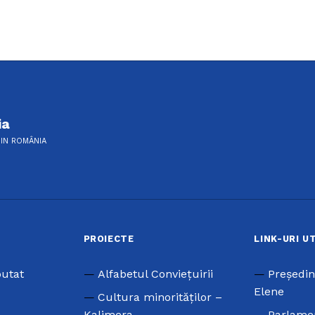
ia
DIN ROMÂNIA
PROIECTE
LINK-URI U
putat
Alfabetul Conviețuirii
Preşedin
Elene
Cultura minorităților –
Kalimera
Parlame