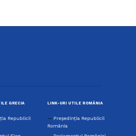
TILE GRECIA
LINK-URI UTILE ROMÂNIA
ţia Republicii
Preşedinţia Republicii
România
ntul Elen
Parlamentul României