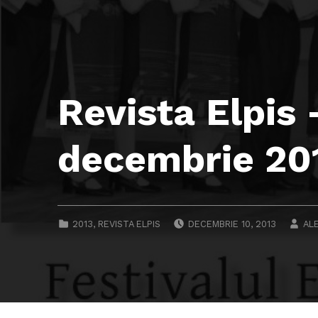
Revista Elpis
decembrie 20
POSTED ON:
WR
CATEGORIZED IN:
2013
,
REVISTA ELPIS
DECEMBRIE 10, 2013
AL