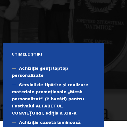
UTIMELE ȘTIRI
Achiziţie genți laptop
personalizate
Servicii de tipărire şi realizare
materiale promoţionale ,,Mesh
personalizat” (2 bucăți) pentru
Festivalul ALFABETUL
CONVIEŢUIRII, ediţia a XIII-a
Achiziție casetă luminoasă