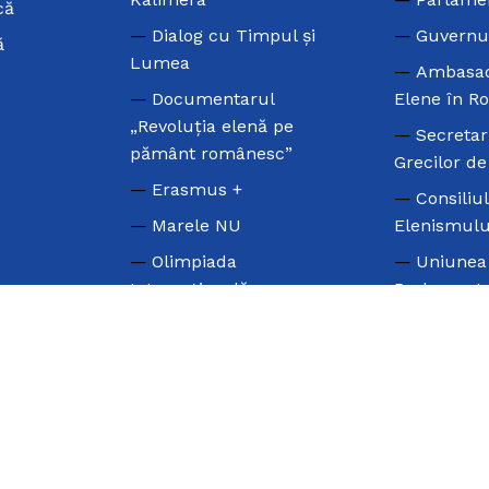
că
Dialog cu Timpul și
Guvernu
ă
Lumea
Ambasad
Documentarul
Elene în R
„Revoluția elenă pe
Secretar
pământ românesc”
Grecilor d
Erasmus +
Consiliu
Marele NU
Elenismulu
Olimpiada
Uniunea
Internațională a
Parlamenta
Elenismului
Greacă
Olimpiada Națională de
Consiliu
Limba Neogreacă
Diasporei 
Valul Grecesc
Ziua Limbii Elene
Ziua Națională a Greciei