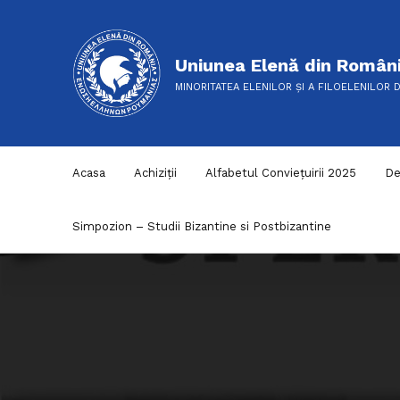
Uniunea Elenă din Român
MINORITATEA ELENILOR ȘI A FILOELENILOR 
Acasa
Achiziții
Alfabetul Conviețuirii 2025
De
Simpozion – Studii Bizantine si Postbizantine