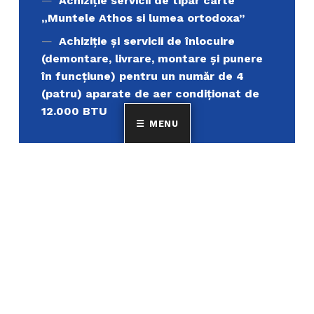
Achiziție servicii de tipar carte
„Muntele Athos si lumea ortodoxa’’
Achiziție și servicii de înlocuire
(demontare, livrare, montare și punere
în funcțiune) pentru un număr de 4
(patru) aparate de aer condiționat de
12.000 BTU
MENU
Uniunea Elenă din România
MINORITATEA ELENILOR ȘI A FILOELENILOR DIN
ROMÂNIA