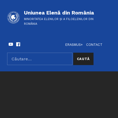
Uniunea Elenă din România
MINORITATEA ELENILOR ȘI A FILOELENILOR DIN
ROMÂNIA
Youtube
Facebook
HEADER LINKS
SOCIAL LINKS
ERASMUS+
CONTACT
Caută după:
SEARCH THE SITE