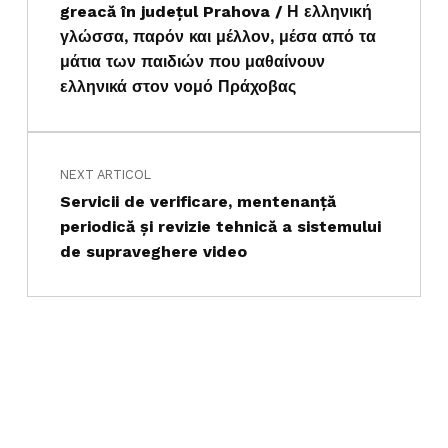
greacă în judeţul Prahova / Η ελληνική
γλώσσα, παρόν και μέλλον, μέσα από τα
μάτια των παιδιών που μαθαίνουν
ελληνικά στον νομό Πράχοβας
NEXT ARTICOL
Servicii de verificare, mentenanță
periodică și revizie tehnică a sistemului
de supraveghere video