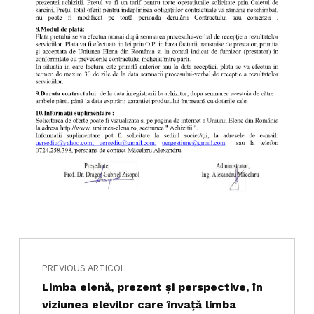
Navigare în articole
Skip back to main navigation
PREVIOUS ARTICOL
Limba elenă, prezent şi perspective, în
viziunea elevilor care învaţă limba