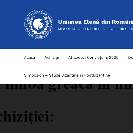
Uniunea Elenă din Român
MINORITATEA ELENILOR ȘI A FILOELENILOR 
Acasa
Achiziții
Alfabetul Conviețuirii 2025
De
Simpozion – Studii Bizantine si Postbizantine