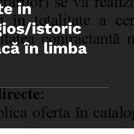
te in
ios/istoric
acă ȋn limba
: