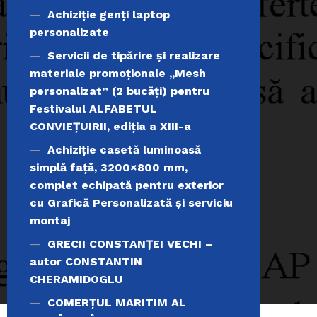
Achiziţie genți laptop
personalizate
Servicii de tipărire şi realizare
materiale promoţionale ,,Mesh
personalizat” (2 bucăți) pentru
Festivalul ALFABETUL
CONVIEŢUIRII, ediţia a XIII-a
Achiziție casetă luminoasă
simplă față, 3200×800 mm,
complet echipată pentru exterior
cu Grafică Personalizată și serviciu
montaj
GRECII CONSTANȚEI VECHI –
autor CONSTANTIN
CHERAMIDOGLU
COMERŢUL MARITIM AL