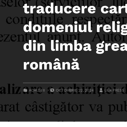
traducere car
domeniul relig
din limba gre
română
POSTED ON:
WRITTEN BY
CATEGORIZED IN:
ACHIZITII
OCTOMBRIE 22, 2024
UER PRESS