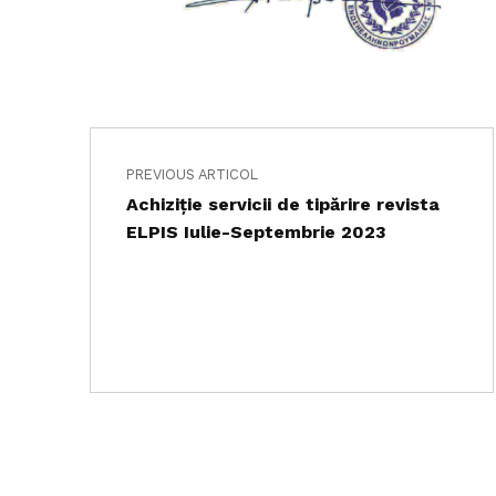
Navigare în articole
Skip back to main navigation
PREVIOUS ARTICOL
Achiziție servicii de tipărire revista
ELPIS Iulie-Septembrie 2023