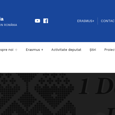
Youtube
Facebook
ia
HEADER LINKS
SOCIAL LINKS
ERASMUS+
CONTAC
DIN ROMÂNIA
spre noi
Erasmus +
Activitate deputat
Știri
Proiec