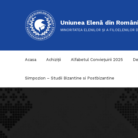
Uniunea Elenă din Român
MINORITATEA ELENILOR ȘI A FILOELENILOR 
Acasa
Achiziții
Alfabetul Conviețuirii 2025
De
Simpozion – Studii Bizantine si Postbizantine