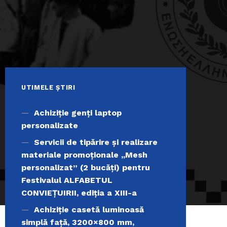
UTIMELE ȘTIRI
Achiziţie genți laptop
personalizate
Servicii de tipărire şi realizare
materiale promoţionale ,,Mesh
personalizat” (2 bucăți) pentru
Festivalul ALFABETUL
CONVIEŢUIRII, ediţia a XIII-a
Achiziție casetă luminoasă
simplă față, 3200×800 mm,