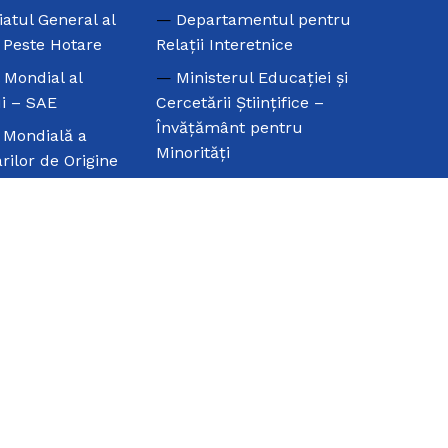
iatul General al
Departamentul pentru
e Peste Hotare
Relaţii Interetnice
l Mondial al
Ministerul Educaţiei şi
i – SAE
Cercetării Ştiinţifice –
Învăţământ pentru
 Mondială a
Minorităţi
rilor de Origine
Universitatea din
Bucureşti –
l Mondial al
Departamentul de Filologie
Elene
Clasică şi Neogreacă
Camera de Comerţ şi
Industrie Eleno-Română
Biserica Greacă din
Bucureşti
Editura Omonia