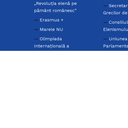
„Revoluția elenă pe
Secretar
pământ românesc”
Grecilor d
Erasmus +
Consiliu
Marele NU
Elenismulu
Olimpiada
Uniunea
Internațională a
Parlamenta
Elenismului
Greacă
Olimpiada Națională de
Consiliu
Limba Neogreacă
Diasporei 
Valul Grecesc
Ziua Limbii Elene
Ziua Națională a Greciei