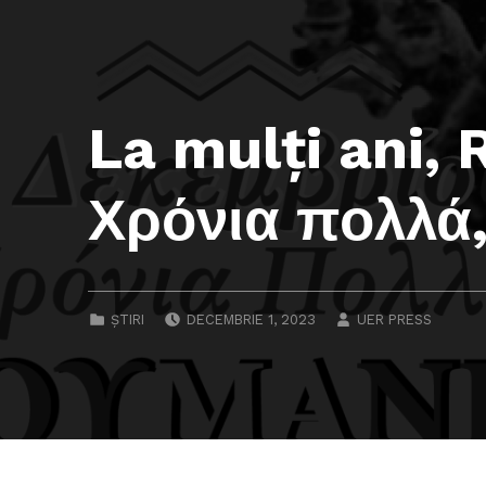
La mulți ani,
Χρόνια πολλά
POSTED ON:
WRITTEN BY:
CATEGORIZED IN:
ȘTIRI
DECEMBRIE 1, 2023
UER PRESS