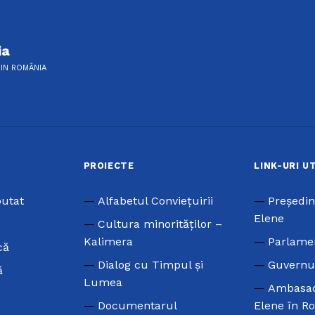
ia
DIN ROMÂNIA
PROIECTE
LINK-URI U
putat
Alfabetul Conviețuirii
Preşedin
Elene
Cultura minorităților –
Kalimera
Parlame
că
Dialog cu Timpul și
Guvernu
ă
Lumea
Ambasad
Documentarul
Elene în R