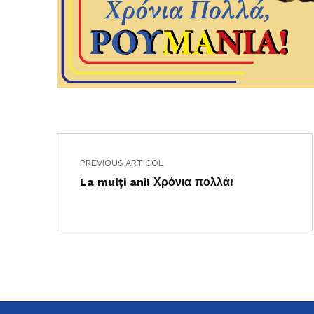
Navigare în articole
Skip back to main navigation
PREVIOUS ARTICOL
La mulți ani! Χρόνια πολλά!