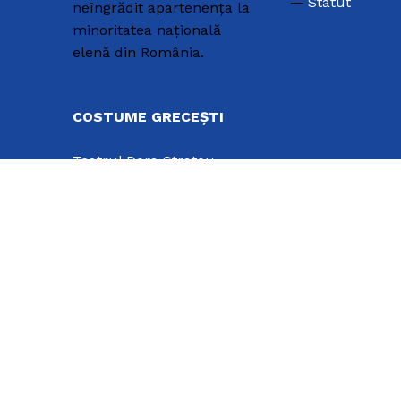
Statut
neîngrădit apartenența la
minoritatea națională
elenă din România.
COSTUME GRECEȘTI
Teatrul Dora Stratou
Porturi greceşti – I
Porturi greceşti – II
Uniunea Elenă din
România
CUI: 4400751
Str. Vasile Alecsandri nr 8,
Sector 1