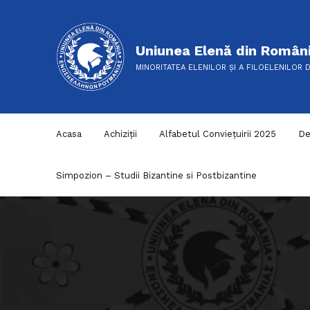
Uniunea Elenă din Român
MINORITATEA ELENILOR ȘI A FILOELENILOR 
Acasa
Achiziții
Alfabetul Conviețuirii 2025
De
Simpozion – Studii Bizantine si Postbizantine