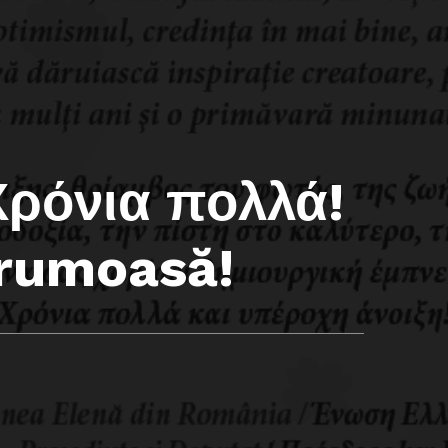
 Χρόνια πολλά!
frumoasă!