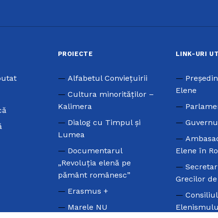
PROIECTE
LINK-URI U
putat
Alfabetul Conviețuirii
Preşedin
Elene
Cultura minorităților –
Kalimera
Parlame
că
Dialog cu Timpul și
Guvernu
ă
Lumea
Ambasad
Documentarul
Elene în R
„Revoluția elenă pe
Secretar
pământ românesc”
Grecilor d
Erasmus +
Consiliu
Marele NU
Elenismulu