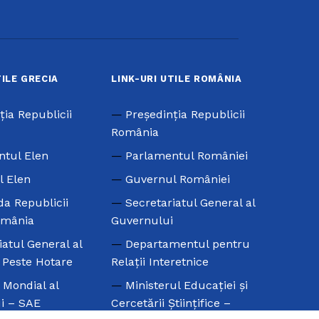
TILE GRECIA
LINK-URI UTILE ROMÂNIA
ţia Republicii
Preşedinţia Republicii
România
ntul Elen
Parlamentul României
l Elen
Guvernul României
a Republicii
Secretariatul General al
omânia
Guvernului
iatul General al
Departamentul pentru
e Peste Hotare
Relaţii Interetnice
l Mondial al
Ministerul Educaţiei şi
i – SAE
Cercetării Ştiinţifice –