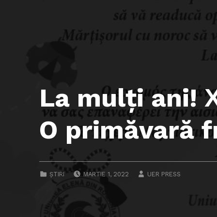
La mulţi ani!
O primăvară 
POSTED ON:
WRITTEN BY:
CATEGORIZED IN:
ȘTIRI
MARTIE 1, 2022
UER PRESS